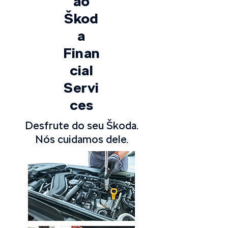
ão
Škod
a
Finan
cial
Servi
ces
Desfrute do seu Škoda.
Nós cuidamos dele.