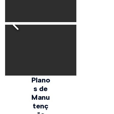
Plano
s de
Manu
tenç