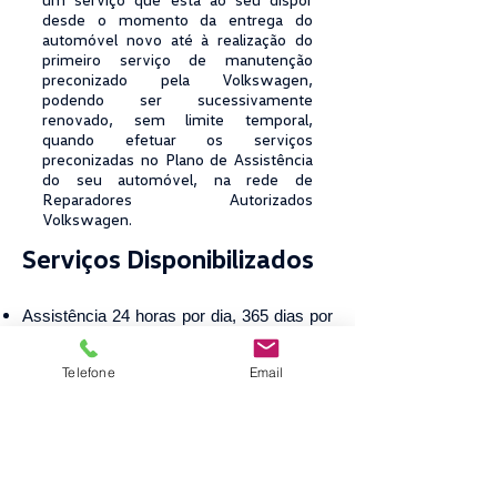
desde o momento da entrega do
automóvel novo até à realização do
primeiro serviço de manutenção
preconizado pela Volkswagen,
podendo ser sucessivamente
renovado, sem limite temporal,
quando efetuar os serviços
preconizadas no Plano de Assistência
do seu automóvel, na rede de
Reparadores Autorizados
Volkswagen.
Serviços Disponibilizados
Assistência 24 horas por dia, 365 dias por
ano;
Desempanagem no local;
Telefone
Email
Reboque do automóvel;
Prosseguir viagem;
Viatura de substituição;
Alojamento num hotel;
Recolha do Automóvel.