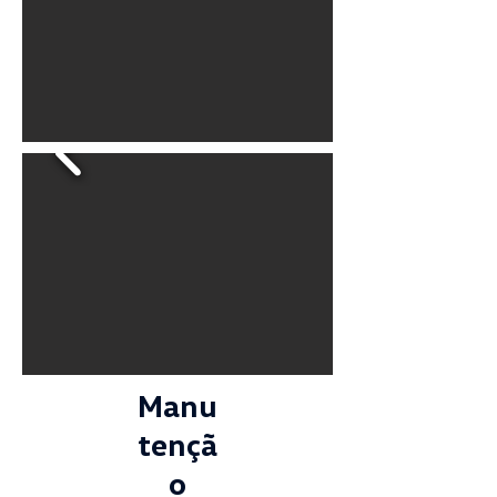
Manu
tençã
o